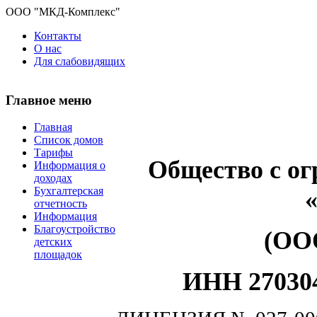
ООО "МКД-Комплекс"
Контакты
О нас
Для слабовидящих
Главное меню
Главная
Список домов
Тарифы
Общество с о
Информация о
доходах
Бухгалтерская
отчетность
Информация
Благоустройство
(ОО
детских
площадок
ИНН 270304